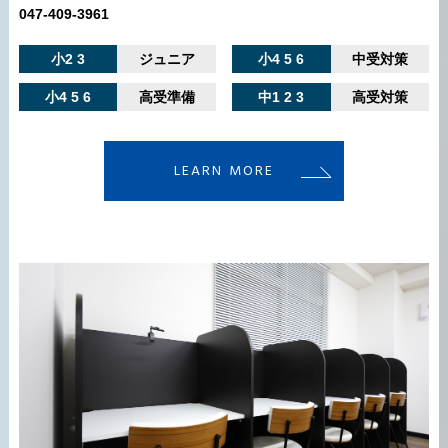
047-409-3961
小2 3
ジュニア
小4 5 6
中受対策
小4 5 6
高受準備
中1 2 3
高受対策
LEARN MORE