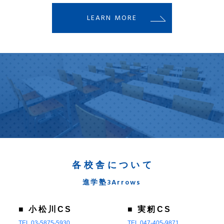
LEARN MORE
各校舎について
進学塾3Arrows
■ 小松川CS
■ 実籾CS
TEL 03-5875-5930
TEL 047-405-9871