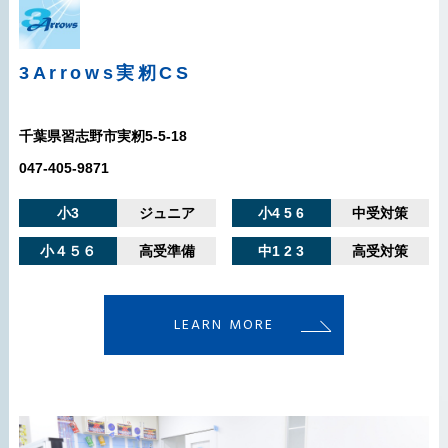
3Arrows
実籾CS
千葉県習志野市実籾5-5-18
047-405-9871
小3
ジュニア
小4 5 6
中受対策
小４５６
高受準備
中1 2 3
高受対策
LEARN MORE