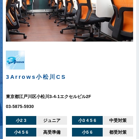
3Arrows
小松川CS
東京都江戸川区小松川3-4-1エクセルビル2F
03-5875-5930
小2 3
ジュニア
小3 4 5 6
中受対策
小4 5 6
高受準備
小5 6
都受対策