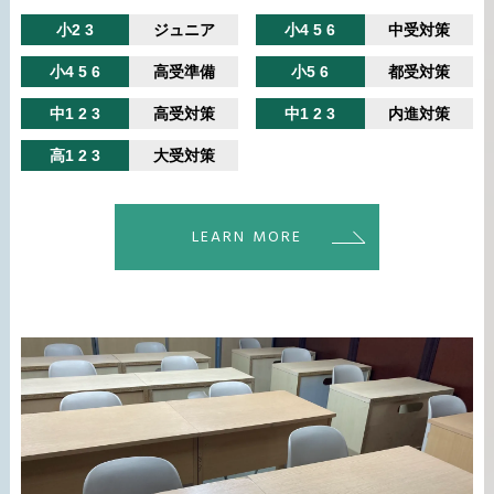
小2 3
ジュニア
小4 5 6
中受対策
小4 5 6
高受準備
小5 6
都受対策
中1 2 3
高受対策
中1 2 3
内進対策
高1 2 3
大受対策
LEARN MORE