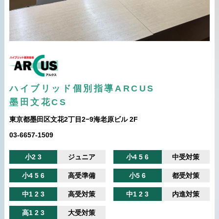
ハイブリッド個別指導ARCUS
墨田文花CS
東京都墨田区文花2丁目2−9海老原ビル 2F
03-6657-1509
小2 3
ジュニア
小4 5 6
中受対策
小4 5 6
高受準備
小5 6
都受対策
中1 2 3
高受対策
中1 2 3
内進対策
高1 2 3
大受対策