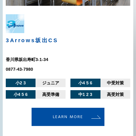
3Arrows
坂出CS
香川県坂出寿町3-1-34
0877-43-7980
小2 3
ジュニア
小4 5 6
中受対策
小4 5 6
高受準備
中1 2 3
高受対策
LEARN MORE