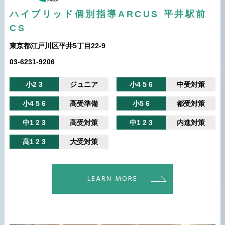
ハイブリッド個別指導ARCUS 平井駅前
CS
東京都江戸川区平井5丁目22-9
03-6231-9206
小2 3
ジュニア
小4 5 6
中受対策
小4 5 6
高受準備
小5 6
都受対策
中1 2 3
高受対策
中1 2 3
内進対策
高1 2 3
大受対策
LEARN MORE