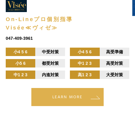
On-Lineプロ個別指導
Visée≪ヴィゼ≫
047-409-3961
小4 5 6
中受対策
小4 5 6
高受準備
小5 6
都受対策
中1 2 3
高受対策
中1 2 3
内進対策
高1 2 3
大受対策
LEARN MORE