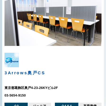
3Arrows
奥戸CS
東京都葛飾区奥戸4-23-26KYビル2F
03-5654-9150
小3
ジュニア
小4 5 6
高受準備