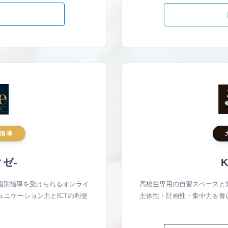
る
指導
ィゼ-
K
個別指導を受けられるオンライ
高校生専用の自習スペースと
ニケーション力とICTの利便
主体性・計画性・集中力を養