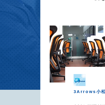
3Arrows
小