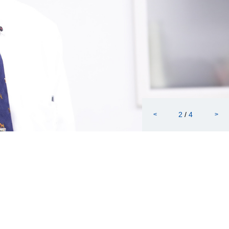
2
/
4