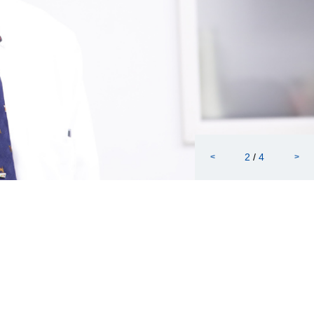
2
/
4