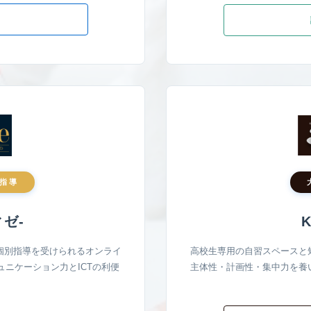
る
指導
ィゼ-
K
個別指導を受けられるオンライ
高校生専用の自習スペースと
ニケーション力とICTの利便
主体性・計画性・集中力を養