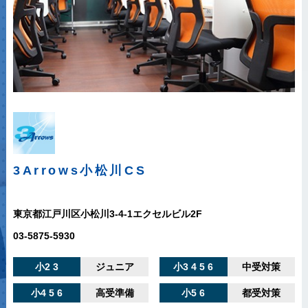
3Arrows
小松川CS
東京都江戸川区小松川3-4-1エクセルビル2F
03-5875-5930
小2 3
ジュニア
小3 4 5 6
中受対策
小4 5 6
高受準備
小5 6
都受対策