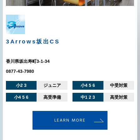
3Arrows
坂出CS
香川県坂出寿町3-1-34
0877-43-7980
小2 3
ジュニア
小4 5 6
中受対策
小4 5 6
高受準備
中1 2 3
高受対策
LEARN MORE