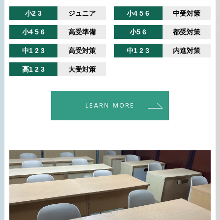
小2 3
ジュニア
小4 5 6
中受対策
小4 5 6
高受準備
小5 6
都受対策
中1 2 3
高受対策
中1 2 3
内進対策
高1 2 3
大受対策
LEARN MORE