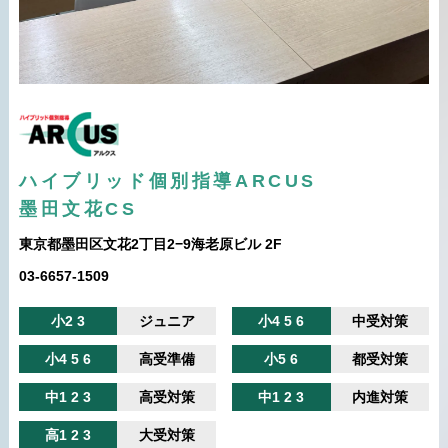
ハイブリッド個別指導ARCUS
墨田文花CS
東京都墨田区文花2丁目2−9海老原ビル 2F
03-6657-1509
小2 3
ジュニア
小4 5 6
中受対策
小4 5 6
高受準備
小5 6
都受対策
中1 2 3
高受対策
中1 2 3
内進対策
高1 2 3
大受対策