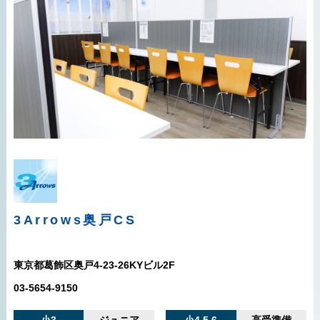
3Arrows
奥戸CS
東京都葛飾区奥戸4-23-26KYビル2F
03-5654-9150
小3
ジュニア
小4 5 6
高受準備