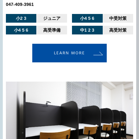
047-409-3961
小2 3
ジュニア
小4 5 6
中受対策
小4 5 6
高受準備
中1 2 3
高受対策
LEARN MORE