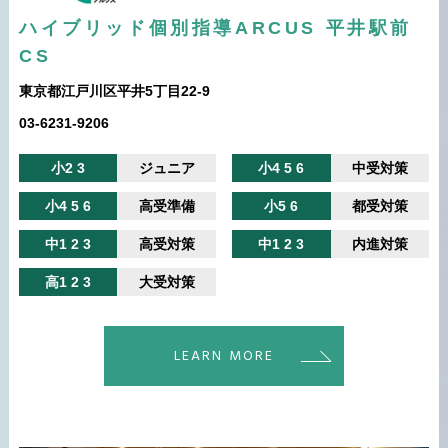
ハイブリッド個別指導ARCUS 平井駅前
CS
東京都江戸川区平井5丁目22-9
03-6231-9206
小2 3
ジュニア
小4 5 6
中受対策
小4 5 6
高受準備
小5 6
都受対策
中1 2 3
高受対策
中1 2 3
内進対策
高1 2 3
大受対策
LEARN MORE