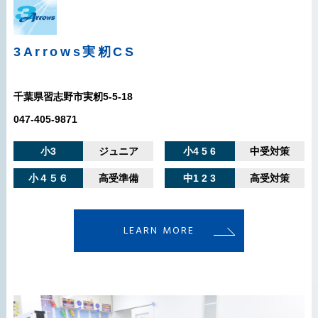
3Arrows
実籾CS
千葉県習志野市実籾5-5-18
047-405-9871
小3
ジュニア
小4 5 6
中受対策
小４５６
高受準備
中1 2 3
高受対策
LEARN MORE