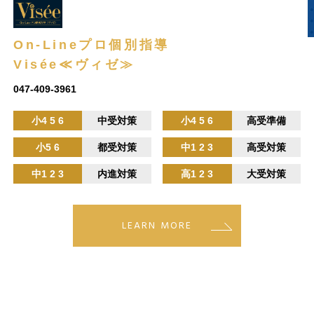
On-Lineプロ個別指導
Visée≪ヴィゼ≫
047-409-3961
小4 5 6
中受対策
小4 5 6
高受準備
小5 6
都受対策
中1 2 3
高受対策
中1 2 3
内進対策
高1 2 3
大受対策
LEARN MORE