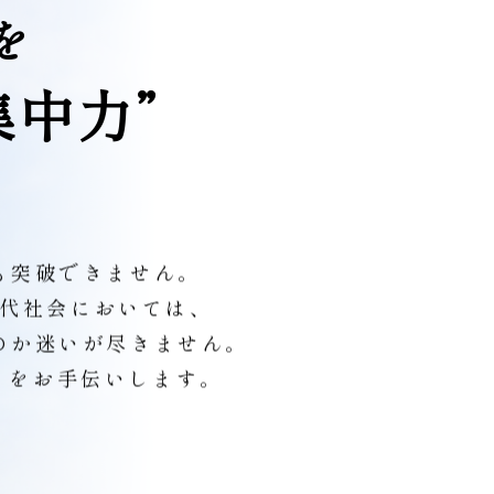
を
集
中
力
”
も突破できません。
代社会においては、
のか迷いが尽きません。
” をお手伝いします。