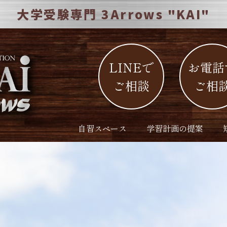
大
学
受
験
専
門
3
A
r
r
o
w
s
"
K
A
I
"
LINEで
お電話
ご相談
ご相
自習スペース
学習計画の提案