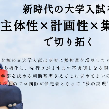
新
時
代
の
大
学
入
試
主
体
性
×
計
画
性
×
で
切
り
拓
く
化を極める大学入試は闇雲に勉強量を増やして
も多様化し、先行きがますます不透明となる現
・学部を決める判断基準さえどこに求めてよい
年以上のプロ講師が伴走者となって “夢の実現