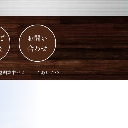
で
お問い
談
合わせ
短期集中ゼミ
ごあいさつ