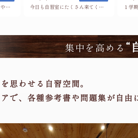
期末テストまであと少し！今やるべきことは？
今日も自習室にたくさん来てくれています！
“
集中を高める
ェを思わせる自習空間。
ロアで、
各種参考書や問題集が自由