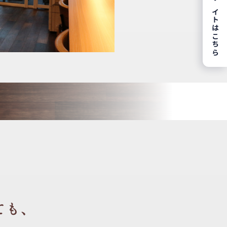
、
ても、