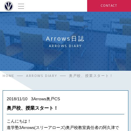
CONTACT
Arrows日誌
ARROWS DIARY
HOME
ARROWS DIARY
奥戸校、授業スタート！
2018/11/10
3Arrows奥戸CS
奥戸校、授業スタート！
こんにちは！
進学塾3Arrows(スリーアローズ)奥戸校教室責任者の阿久津で