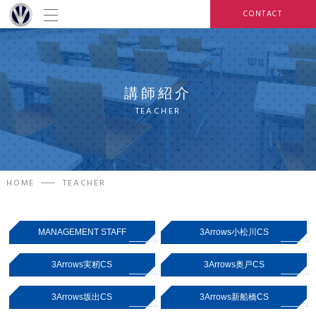
CONTACT
講師紹介
TEACHER
HOME
TEACHER
MANAGEMENT STAFF
3Arrows小松川CS
3Arrows実籾CS
3Arrows奥戸CS
3Arrows坂出CS
3Arrows新船橋CS