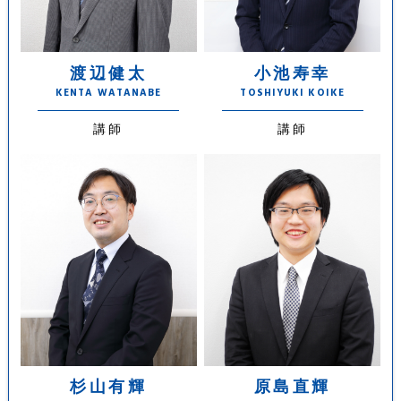
渡辺健太
小池寿幸
KENTA WATANABE
TOSHIYUKI KOIKE
講師
講師
杉山有輝
原島直輝