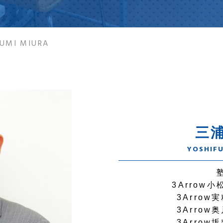
FUMI MIURA
三
YOSHIF
3Arrow小
3Arrow
3Arrow
3Arrow