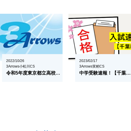
2022/10/26
2023/02/17
3Arrows小松川CS
3Arrows実籾CS
令和5年度東京都立高校募集人員数について
中学受験速報！【千葉編】