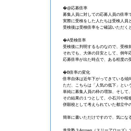
�@応募倍率
募集人員に対しての応募人員の倍率
実際に受検をした人たちは受検人員
受検後は受検倍率をご確認いただく
�A受検倍率
受検後に判明するものなので、受検
それでも、大体の目安として、例年
応募倍率が出た時点で、ある程度の
�B倍率の変化
倍率自体は近年下がってきている傾
ただ、こちらは「人気の低下」とい
単純に募集人員の枠の増加、そして
その結果の１つとして、小石川や桜
併願校として考えられていた都立中
簡単に書いただけですので、気にな
進学塾３Arrows（スリーアロー