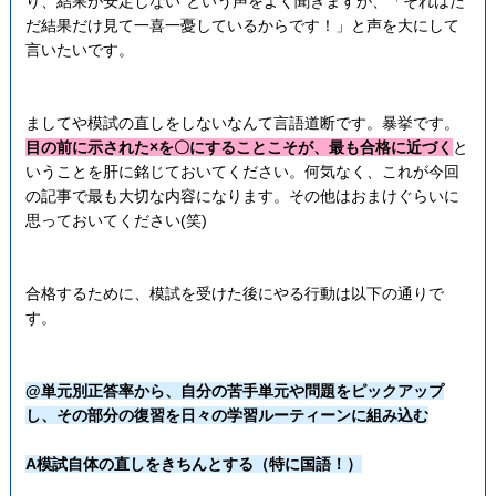
り、結果が安定しない”という声をよく聞きますが、「それはた
だ結果だけ見て一喜一憂しているからです！」と声を大にして
言いたいです。
ましてや模試の直しをしないなんて言語道断です。暴挙です。
目の前に示された×を〇にすることこそが、最も合格に近づく
と
いうことを肝に銘じておいてください。何気なく、これが今回
の記事で最も大切な内容になります。その他はおまけぐらいに
思っておいてください(笑)
合格するために、模試を受けた後にやる行動は以下の通りで
す。
@単元別正答率から、自分の苦手単元や問題をピックアップ
し、その部分の復習を日々の学習ルーティーンに組み込む
A模試自体の直しをきちんとする（特に国語！）