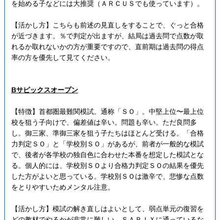
を始める子などには大推奨（ＡＲＣＵＳでも使っています）。
【活かし方】こちらも前述の見直しをすることで、ぐっと合格
が近づきます。％で判定が出ますが、結局は過去問で点数が取
れるか取れないかの方が重要ですので、直前期は過去問の得点
率の方を優先して見てください。
Bサピックスオープン
【特徴】首都圏最難関模試。通称「ＳＯ」。中堅上位〜最上位
校を狙う子向けで、偏差値は辛い。問題も辛い。ただ良問多
し。御三家、準御三家を狙う子たちはほとんど受ける。「合格
力判定ＳＯ」と「学校別ＳＯ」があるが、前者が一般的な模試
で、後者が各学校の独自色に合わせた本番を想定した模試とな
る。個人的には、学校別ＳＯより合格力判定ＳＯの結果を優先
した方がよいと思っている。学校別ＳＯは激辛で、悲惨な点数
をとりやすいためメンタル注意。
【活かし方】模試の解き直しはよいとして、弱点単元の復習を
どの教材でやるかが非常に難しい。ＳＡＰＩＸに通っているな