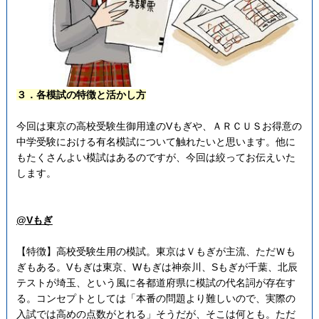
３．各模試の特徴と活かし方
今回は東京の高校受験生御用達のVもぎや、ＡＲＣＵＳお得意の
中学受験における有名模試について触れたいと思います。他に
もたくさんよい模試はあるのですが、今回は絞ってお伝えいた
します。
@Vもぎ
【特徴】高校受験生用の模試。東京はＶもぎが主流、ただＷも
ぎもある。Vもぎは東京、Wもぎは神奈川、Sもぎが千葉、北辰
テストが埼玉、という風に各都道府県に模試の代名詞が存在す
る。コンセプトとしては「本番の問題より難しいので、実際の
入試では高めの点数がとれる」そうだが、そこは何とも。ただ