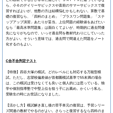
ら、小６のデイリーサピックスや直前のサマーサピックスで復
習すればよいが、他塾の方は結構悩むかもしれない。算数で基
礎の復習なら、「四科のまとめ」「プラスワン問題集」「ステ
ップアップ演習」あたりが妥当。上位問題の経験値をあげたい
なら「最高水準問題集」は面白くてよいが、時期的に過去問優
先になりがちなので、いっそ過去問を教材代わりにしていった
方がよい。そういう意味では、過去問で間違えた問題をノート
化するのもよい。
C合不合判定テスト
【特徴】四谷大塚の模試。どのレベルにも対応する万能型模
試。ただし、志望校偏差値が首都圏模試基準で55未満の場合
は、この模試は受けなくても良いと個人的には思っている。独
学や個別指導塾で中堅上位を狙う子にお薦め。かくいう私も、
受験生の時にお世話になりました。
【活かし方】模試解き直し後の苦手単元の復習は、予習シリー
ズ関連の教材でやるのがよい。さらっと復習するなら四科のま