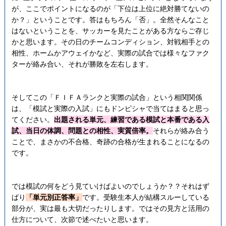
が、ここでポイントになるのが「下位は上位に絶対勝てないの
か？」ということです。答はもちろん「否」。全然そんなこと
はないということを、サッカーを見たことがある方ならご存じ
かと思います。その日のチームコンディション、対戦相手との
相性、ホームかアウェイかなど、実際の試合では様々なファク
ターが絡み合い、それが勝敗を左右します。
そしてこの「ＦＩＦＡランクと実際の試合」という相関関係
は、「模試と実際の入試」にもドンピシャで当てはまると思っ
てください。
出題される単元、練習である模試と本番である入
試、当日の体調、問題との相性、実質倍率。
それらが絡み合う
ことで、まさかの不合格、奇跡の合格が生まれることになるの
です。
では模試の何をどう見ていけばよいのでしょうか？？それはず
ばり
「単元別正答率」
です。受験生本人が結構スルーしている
部分が、実は最も大切だったりします。ではその見方と活用の
仕方について、次節で述べたいと思います。