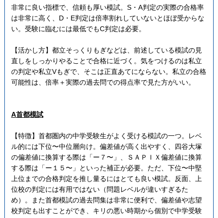
非常に良い指標で、信頼も厚い模試。S・A判定の実際の合格率
は非常に高く、D・E判定は倍率割れしていないとほぼ受からな
い。受験に臨むには最低でもC判定は必要。
【活かし方】都立そっくりもぎなどは、前述している模試の見
直しをしっかりやることで合格に近づく。気をつけるのは私立
の判定や私立Vもぎで、そこは正直あてにならない。私立の合格
可能性は、倍率＋実際の過去問での得点率で見た方がいい。
A首都模試
【特徴】首都圏内の中学受験生がよく受ける模試の一つ。レベ
ル的には下位〜中位層向け。偏差値が高く出やすく、四谷大塚
の偏差値に換算する際は「ー７〜」、ＳＡＰＩＸ偏差値に換算
する際は「ー１５〜」といった補正が必要。ただ、下位〜中堅
上位までの合格判定を推し量るにはとても良い模試。反面、上
位校の判定には有用ではない（問題レベルが違いすぎるた
め）。また首都模試の過去問集は非常に便利で、偏差値や志望
校判定も出すことができ、キリの悪い時期から個別で中学受験