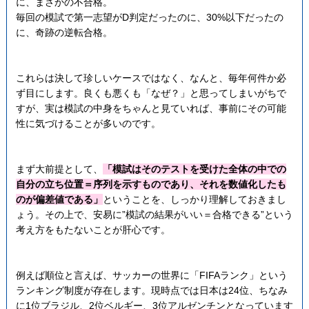
に、まさかの不合格。
毎回の模試で第一志望がD判定だったのに、30%以下だったの
に、奇跡の逆転合格。
これらは決して珍しいケースではなく、なんと、毎年何件か必
ず目にします。良くも悪くも「なぜ？」と思ってしまいがちで
すが、実は模試の中身をちゃんと見ていれば、事前にその可能
性に気づけることが多いのです。
まず大前提として、
「模試はそのテストを受けた全体の中での
自分の立ち位置＝序列を示すものであり、それを数値化したも
のが偏差値である」
ということを、しっかり理解しておきまし
ょう。その上で、安易に”模試の結果がいい＝合格できる”という
考え方をもたないことが肝心です。
例えば順位と言えば、サッカーの世界に「FIFAランク」という
ランキング制度が存在します。現時点では日本は24位、ちなみ
に1位ブラジル、2位ベルギー、3位アルゼンチンとなっています