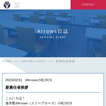
CONTACT
Arrows日誌
ARROWS DIARY
HOME
ARROWS DIARY
新責任者挨拶
2023/02/11
3Arrows小松川CS
新責任者挨拶
こんにちは！
進学塾3Arrows（スリーアローズ）小松川CS