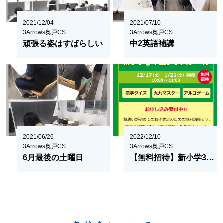
2021/12/04
2021/07/10
3Arrows奥戸CS
3Arrows奥戸CS
頑張る姿はすばらしい
中2英語補講
2021/06/26
2022/12/10
3Arrows奥戸CS
3Arrows奥戸CS
6月最後の土曜日
【無料招待】新小学3年生プレスクール【奥戸CS】