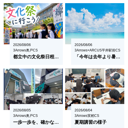
2026/08/06
2026/08/06
3Arrows奥戸CS
3Arrows×ARCUS平井駅前CS
都立中の文化祭日程をまとめてみた！2026
「今年は去年より暑い」は本当？
2026/08/05
2026/08/04
3Arrows奥戸CS
3Arrows実籾CS
一歩一歩を、確かな方向へ。
夏期講習の様子