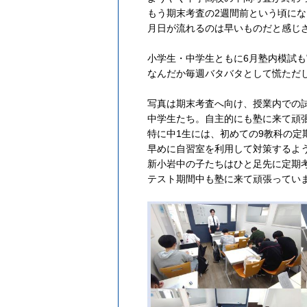
もう期末考査の2週間前という頃に
月日が流れるのは早いものだと感じ
小学生・中学生ともに6月塾内模試
なんだか毎週バタバタとして慌ただ
写真は期末考査へ向け、授業内での
中学生たち。自主的にも塾に来て頑
特に中1生には、初めての9教科の定
早めに自習室を利用して対策するよ
新小岩中の子たちはひと足先に定期
テスト期間中も塾に来て頑張ってい