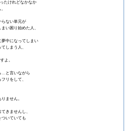
張ったけれどなかなか
人、
からない単元が
しまい困り始めた人、
に夢中になってしまい
ってしまう人、
ですよ。
ら…と言いながら
るフリをして、
ありません。
出てきませんし、
をついていても