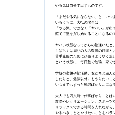
やる気は自分で出すものです。
「まだやる気にならない」と、いつ
いるうちに、大抵の場合は
「やる気」ではなく「ヤバい」が出
慌てて塾を探し始めることになるの
ヤバい状態なってからの塾通いだと
しばらくは周りの人の数倍の時間と
苦手克服のために頑張りようやく追
という状態に…毎日塾で勉強、家で
学校の宿題や部活動、友だちと遊ん
したりと、勉強以外にもやりたいこ
いつまでもずっと勉強ばかり…にな
大人でも四六時中仕事ばかり…とは
趣味やレクリエーション、スポーツ
リラックスできる時間を入れながら
やるべきこととやりたいことをバラ