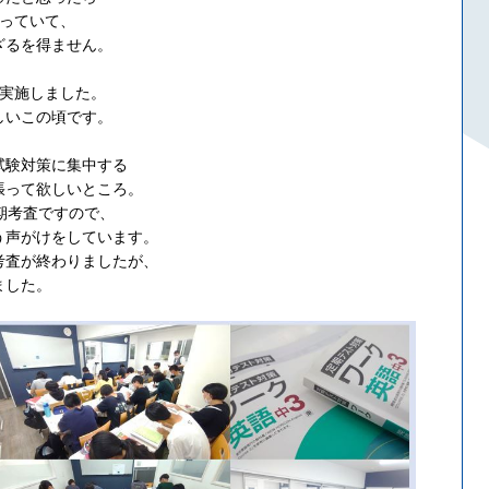
なっていて、
ざるを得ません。
も実施しました。
しいこの頃です。
試験対策に集中する
張って欲しいところ。
期考査ですので、
う声がけをしています。
考査が終わりましたが、
ました。