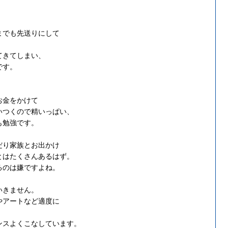
までも先送りにして
てきてしまい、
です。
、
お金をかけて
いつくので精いっぱい、
も勉強です。
だり家族とお出かけ
とはたくさんあるはず。
るのは嫌ですよね。
いきません。
やアートなど適度に
、
ンスよくこなしています。