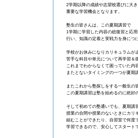
2学期以降の成績や志望校選びに大
重要な学習機会となります。
塾生の皆さんは、この夏期講習で
1学期に学習した内容の総復習と応
行い、知識の定着と実戦力を身につ
学校がお休みになりカリキュラムが
苦手な科目や単元について再学習＆
これまでわからなくて困っていた内
またとないタイミングの一つが夏期
またこれから塾探しをする一般生の
この夏期講習は塾を始めるのに絶好
そして初めての塾通いでも、夏期講
授業の合間や授業のないときにカリ
組むことができたり、自習室で何度
学習できるので、安心してスタート