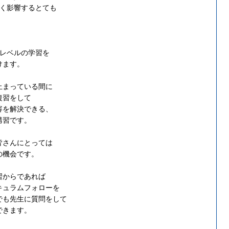
きく影響するとても
用レベルの学習を
けます。
止まっている間に
復習をして
容を解決できる、
講習です。
皆さんにとっては
の機会です。
習からであれば
キュラムフォローを
でも先生に質問をして
できます。