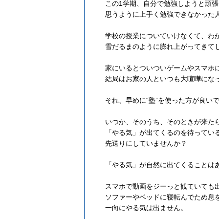
この1学期、自分で勉強しようと頑
思うように上手く勉強できなかった
学校の授業についていけなくて、わ
雪だるまのように膨れ上がってきて
家にいるとついついゲームやスマホ
結局はお家の人といつも大喧嘩にな
それ、早めに“塾”を使った方が良い
いつか、そのうち、そのときが来た
「やる気」が出てくるのを待ってい
先送りにしていませんか？
「やる気」が自然に出てくることは
スマホで動画をジーっと観ていても
ソファーやベッドに寝転んでため息
一向にやる気は出ません。