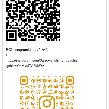
教室Instagramはこちらから。
↓
https://instagram.com/3arrows_shinfunabashi?
igshid=YmMyMTA2M2Y=