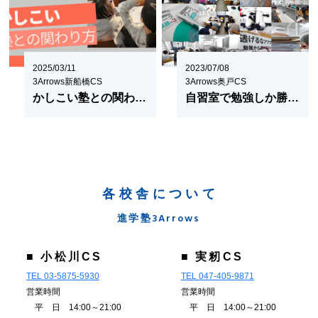
2025/03/11
2023/07/08
3Arrows新船橋CS
3Arrows奥戸CS
かしこい塾との関わり方
自習室で勉強しか勝たん!?
各校舎について
進学塾3Arrows
■ 小松川CS
■ 実籾CS
TEL 03-5875-5930
TEL 047-405-9871
営業時間
営業時間
平 日 14:00～21:00
平 日 14:00～21:00