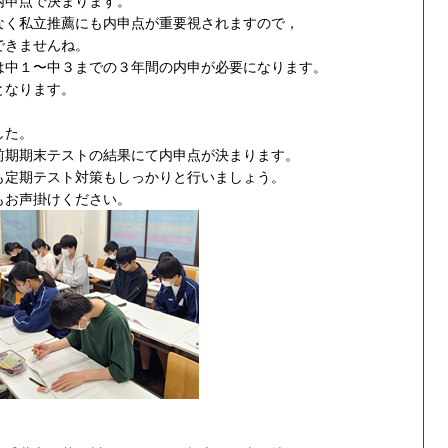
内申点で決まります。
なく私立推薦にも内申点が重要視されますので，
できませんね。
は中１〜中３までの３年間の内申が必要になります。
となります。
した。
前期期末テストの結果にて内申点が決まります。
も定期テスト対策もしっかりと行いましょう。
もお声掛けください。