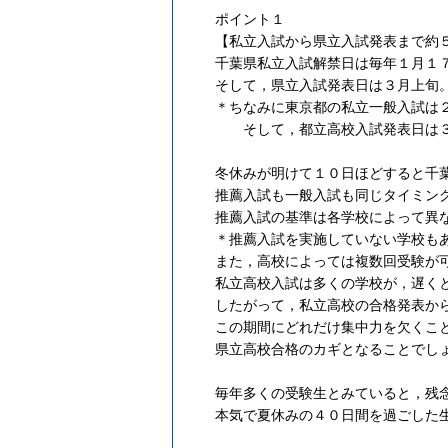
ポイント１
【私立入試から県立入試発表まで約
千葉県私立入試解禁日は毎年１月１
そして，県立入試発表日は３月上旬
＊ちなみに東京都の私立一般入試は
そして，都立高校入試発表日は３
冬休みが明けて１０日ほどすると千
推薦入試も一般入試も同じタイミン
推薦入試の基準は各学校によって異
＊推薦入試を実施していない学校も
また，高校によっては複数回受験が
私立高校入試は多くの学校が，遅く
したがって，私立高校の合格発表か
この期間にどれだけ集中力を欠くこ
県立高校合格のカギとなることでし
毎年多くの受験生とみていると，残
本気で夏休みの４０日間を過ごした