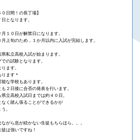
５０日間！の長丁場】
７日となります。
。
２月１０日が解禁日になります。
月上旬のため，１か月以内に入試が完結します。
葉県私立高校入試が始まります。
グでの試験となります。
なります。
あります＊
可能な学校もあります。
とも２日後に合否の発表を行います。
ら県立高校入試日までは約４０日。
となく踏ん張ることができるかが
ょう。
念ながら息が続かない生徒もちらほら。。。
生徒は強いですね！