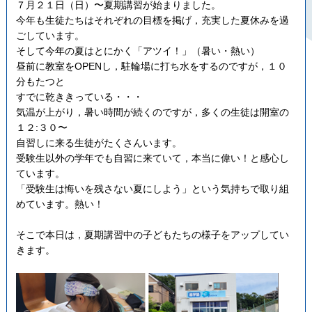
７月２１日（日）〜夏期講習が始まりました。
今年も生徒たちはそれぞれの目標を掲げ，充実した夏休みを過
ごしています。
そして今年の夏はとにかく「アツイ！」（暑い・熱い）
昼前に教室をOPENし，駐輪場に打ち水をするのですが，１０
分もたつと
すでに乾ききっている・・・
気温が上がり，暑い時間が続くのですが，多くの生徒は開室の
１２:３０〜
自習しに来る生徒がたくさんいます。
受験生以外の学年でも自習に来ていて，本当に偉い！と感心し
ています。
「受験生は悔いを残さない夏にしよう」という気持ちで取り組
めています。熱い！
そこで本日は，夏期講習中の子どもたちの様子をアップしてい
きます。