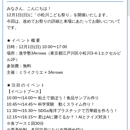
みなさん、こんにちは！
12月1日(日)に「小松川こども祭り」を開催いたします。
今回は、改めてお祭りの詳細と来場にあたってお願いについて
です。
★イベント概要
日時：12月1日(日) 10:00〜17:00
場所：進学塾3Arrows（東京都江戸川区小松川3-4-1エクセルビ
ル2F）
参加費：無料
主催：ミライクリエ × 3Arrows
★注目のイベント
【イベントブース】
10:00〜/14:00〜 粘土で遊ぼう！食品サンプル作り
10:45〜/14:45〜 科学実験 動くスライム作り！
11:30〜/15:30〜 SDGs海洋プラスチックで万華鏡を作ろう！
12:15〜/16:15〜 君はAIに勝てるか？！AIとクイズ対決！
※各ブース１回30分
※要予約制、各回定員になり次第締め切り