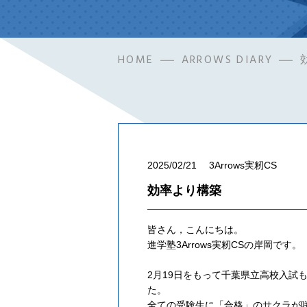
HOME
ARROWS DIARY
2025/02/21
3Arrows実籾CS
効率より構築
皆さん，こんにちは。
進学塾3Arrows実籾CSの岸岡です。
2月19日をもって千葉県立高校入試
た。
全ての受験生に「合格」のサクラが