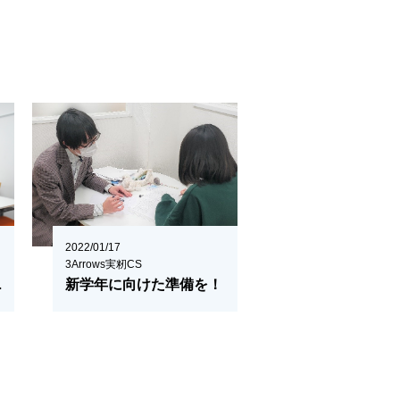
2022/01/17
3Arrows実籾CS
ート！
新学年に向けた準備を！