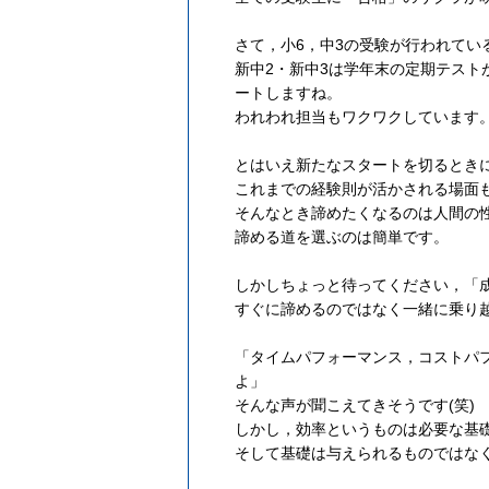
さて，小6，中3の受験が行われてい
新中2・新中3は学年末の定期テス
ートしますね。
われわれ担当もワクワクしています
とはいえ新たなスタートを切るとき
これまでの経験則が活かされる場面
そんなとき諦めたくなるのは人間の
諦める道を選ぶのは簡単です。
しかしちょっと待ってください，「
すぐに諦めるのではなく一緒に乗り
「タイムパフォーマンス，コストパ
よ」
そんな声が聞こえてきそうです(笑)
しかし，効率というものは必要な基
そして基礎は与えられるものではな