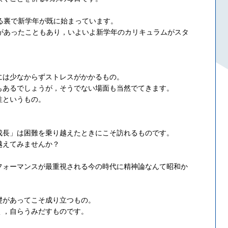
る裏で新学年が既に始まっています。
トがあったこともあり，いよいよ新学年のカリキュラムがスタ
。
には少なからずストレスがかかるもの。
もあるでしょうが，そうでない場面も当然でてきます。
性というもの。
成長」は困難を乗り越えたときにこそ訪れるものです。
越えてみませんか？
フォーマンスが最重視される今の時代に精神論なんて昭和か
礎があってこそ成り立つもの。
く，自らうみだすものです。