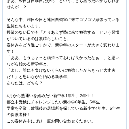
まあ、今日は日曜日だから…ということもあったのかもしれま
せんが…？
そんな中、昨日今日と連日自習室に来てコツコツ頑張っている
生徒たちもいます。
授業のない日でも「とりあえず塾に来て勉強する」という習慣
がついているのは素晴らしいこと。
春休みをどう過ごすかで、新学年のスタートが大きく変わりま
す！
「ああ、もうちょっと頑張っておけば良かったなぁ…」と思い
ながら始める新学年と、
「よし、誰にも負けないくらいに勉強したからきっと大丈夫
だ！」と思いながら始める新学年。
あなたは、どちら？
4月から塾通いを始めたい新中学1年生、2年生！
都立中受検にチャレンジしたい新小学6年生、5年生！
学童を卒業し放課後の居場所を探している新小学4年生、5年生
の保護者様！
この春休み中にぜひ一度お問い合わせください。