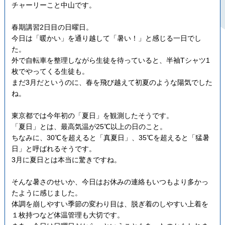
チャーリーこと中山です。
春期講習2日目の日曜日。
今日は「暖かい」を通り越して「暑い！」と感じる一日でし
た。
外で自転車を整理しながら生徒を待っていると、半袖Tシャツ1
枚でやってくる生徒も。
まだ3月だというのに、春を飛び越えて初夏のような陽気でした
ね。
東京都では今年初の「夏日」を観測したそうです。
「夏日」とは、最高気温が25℃以上の日のこと。
ちなみに、30℃を超えると「真夏日」、35℃を超えると「猛暑
日」と呼ばれるそうです。
3月に夏日とは本当に驚きですね。
そんな暑さのせいか、今日はお休みの連絡もいつもより多かっ
たように感じました。
体調を崩しやすい季節の変わり目は、脱ぎ着のしやすい上着を
１枚持つなど体温管理も大切です。