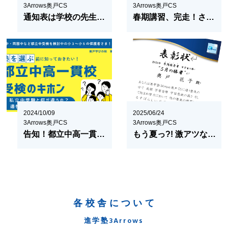
3Arrows奥戸CS
3Arrows奥戸CS
通知表は学校の先生からのメッセージ
春期講習、完走！さあ、新学期！
2024/10/09
2025/06/24
3Arrows奥戸CS
3Arrows奥戸CS
告知！都立中高一貫校受検のキホン！
もう夏っ?! 激アツなんです、奥戸CS！
各校舎について
進学塾3Arrows