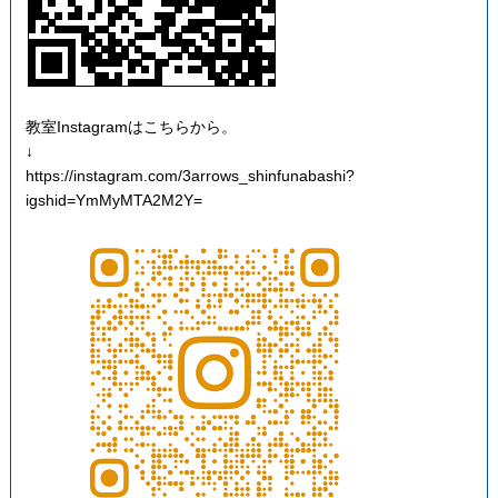
教室Instagramはこちらから。
↓
https://instagram.com/3arrows_shinfunabashi?
igshid=YmMyMTA2M2Y=