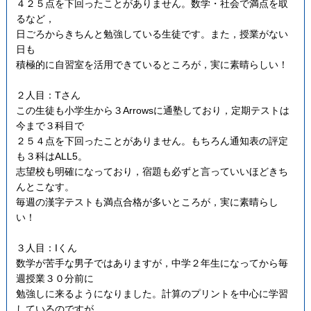
４２５点を下回ったことがありません。数学・社会で満点を取
るなど，
日ごろからきちんと勉強している生徒です。また，授業がない
日も
積極的に自習室を活用できているところが，実に素晴らしい！
２人目：Tさん
この生徒も小学生から３Arrowsに通塾しており，定期テストは
今まで３科目で
２５４点を下回ったことがありません。もちろん通知表の評定
も３科はALL5。
志望校も明確になっており，宿題も必ずと言っていいほどきち
んとこなす。
毎週の漢字テストも満点合格が多いところが，実に素晴らし
い！
３人目：Iくん
数学が苦手な男子ではありますが，中学２年生になってから毎
週授業３０分前に
勉強しに来るようになりました。計算のプリントを中心に学習
しているのですが，