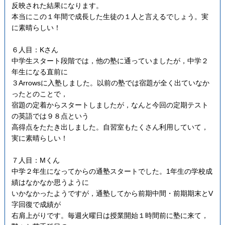
反映された結果になります。
本当にこの１年間で成長した生徒の１人と言えるでしょう。実
に素晴らしい！
６人目：Kさん
中学生スタート段階では，他の塾に通っていましたが，中学２
年生になる直前に
３Arrowsに入塾しました。以前の塾では宿題が全く出ていなか
ったとのことで，
宿題の定着からスタートしましたが，なんと今回の定期テスト
の英語では９８点という
高得点をたたき出しました。自習室もたくさん利用していて，
実に素晴らしい！
７人目：Mくん
中学２年生になってからの通塾スタートでした。1年生の学校成
績はなかなか思うように
いかなかったようですが，通塾してから前期中間・前期期末とV
字回復で成績が
右肩上がりです。毎週火曜日は授業開始１時間前に塾に来て，