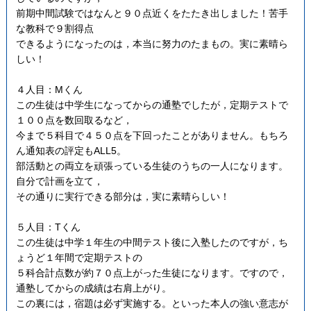
前期中間試験ではなんと９０点近くをたたき出しました！苦手
な教科で９割得点
できるようになったのは，本当に努力のたまもの。実に素晴ら
しい！
４人目：Mくん
この生徒は中学生になってからの通塾でしたが，定期テストで
１００点を数回取るなど，
今まで５科目で４５０点を下回ったことがありません。もちろ
ん通知表の評定もALL5。
部活動との両立を頑張っている生徒のうちの一人になります。
自分で計画を立て，
その通りに実行できる部分は，実に素晴らしい！
５人目：Tくん
この生徒は中学１年生の中間テスト後に入塾したのですが，ち
ょうど１年間で定期テストの
５科合計点数が約７０点上がった生徒になります。ですので，
通塾してからの成績は右肩上がり。
この裏には，宿題は必ず実施する。といった本人の強い意志が