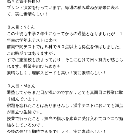
黙々と苦手科目の
プリント演習を行っています。毎週の積み重ねが結果に表れ
て、実に素晴らしい！
８人目：Nくん
この生徒も中学２年生になってからの通塾となりましたが，１
年生の学年末テストに比べ
前期中間テストでは５科で５０点以上も得点を伸ばしました。
この時期ではありますが，
すでに志望校も決まっており，そこにむけて日々努力が感じら
れます。授業中のひらめきも
素晴らしく，理解スピードも高い！実に素晴らしい！
９人目：Mさん
通塾してからまだ日が浅いのですが，とても真面目に授業に取
り組んでいます。
宿題を忘れたことはありませんし，漢字テストにおいても満点
が目立つ生徒です。
授業で行ったこと，担当の指示を素直に受け入れてコツコツ勉
強をしているので，
今後の伸びも期待できるでしょう。実に素晴らしい！