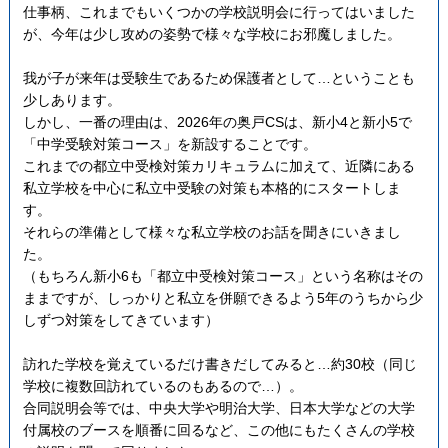
仕事柄、これまでもいくつかの学校説明会に行ってはいました
が、今年は少し攻めの姿勢で様々な学校にお邪魔しました。
我が子が来年は受験生であるため保護者として…ということも
少しあります。
しかし、一番の理由は、2026年の奥戸CSは、新小4と新小5で
「中学受験対策コース」を新設することです。
これまでの都立中受検対策カリキュラムに加えて、近隣にある
私立学校を中心に私立中受験の対策も本格的にスタートしま
す。
それらの準備として様々な私立学校のお話を聞きにいきまし
た。
（もちろん新小6も「都立中受検対策コース」という名称はその
ままですが、しっかりと私立を併願できるよう5年のうちから少
しずつ対策をしてきています）
訪れた学校を覚えているだけ書きだしてみると…約30校（同じ
学校に複数回訪れているのもあるので…）。
合同説明会等では、中央大学や明治大学、日本大学などの大学
付属校のブースを順番に回るなど、この他にもたくさんの学校