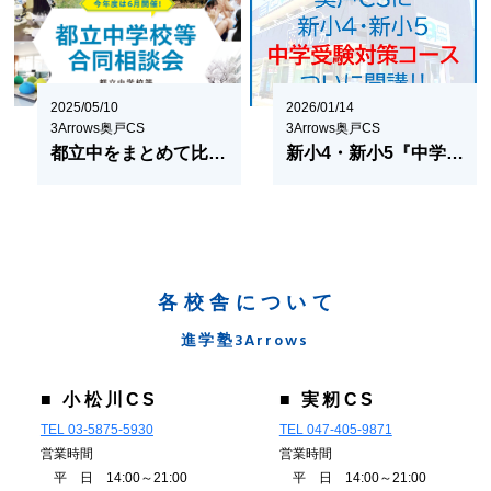
2025/05/10
2026/01/14
3Arrows奥戸CS
3Arrows奥戸CS
都立中をまとめて比較！都立中合同相談会が6月22日開催！
新小4・新小5『中学受験対策コース』誕生！
各校舎について
進学塾3Arrows
■ 小松川CS
■ 実籾CS
TEL 03-5875-5930
TEL 047-405-9871
営業時間
営業時間
平 日 14:00～21:00
平 日 14:00～21:00