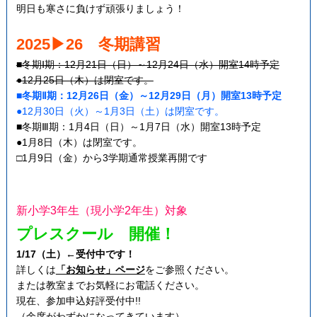
明日も寒さに負けず頑張りましょう！
2025▶26 冬期講習
■冬期Ⅰ期：12月21日（日）～12月24日（水）開室14時予定
●12月25日（木）は閉室です。
■冬期Ⅱ期：12月26日（金）～12月29日（月）開室13時予定
●12月30日（火）～1月3日（土）は閉室です。
■冬期Ⅲ期：1月4日（日）～1月7日（水）開室13時予定
●1月8日（木）は閉室です。
□1月9日（金）から3学期通常授業再開です
新小学3年生（現小学2年生）対象
プレスクール 開催！
1/17（土）←受付中です！
詳しくは
「お知らせ」ページ
をご参照ください。
または教室までお気軽にお電話ください。
現在、参加申込好評受付中!!
（余席がわずかになってきています）