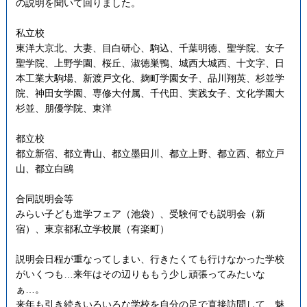
の説明を聞いて回りました。
私立校
東洋大京北、大妻、目白研心、駒込、千葉明徳、聖学院、女子
聖学院、上野学園、桜丘、淑徳巣鴨、城西大城西、十文字、日
本工業大駒場、新渡戸文化、麹町学園女子、品川翔英、杉並学
院、神田女学園、専修大付属、千代田、実践女子、文化学園大
杉並、朋優学院、東洋
都立校
都立新宿、都立青山、都立墨田川、都立上野、都立西、都立戸
山、都立白鷗
合同説明会等
みらい子ども進学フェア（池袋）、受験何でも説明会（新
宿）、東京都私立学校展（有楽町）
説明会日程が重なってしまい、行きたくても行けなかった学校
がいくつも…来年はその辺りももう少し頑張ってみたいな
ぁ…。
来年も引き続きいろいろな学校を自分の足で直接訪問して、魅