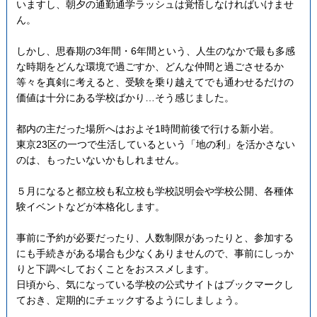
いますし、朝夕の通勤通学ラッシュは覚悟しなければいけませ
ん。
しかし、思春期の3年間・6年間という、人生のなかで最も多感
な時期をどんな環境で過ごすか、どんな仲間と過ごさせるか
等々を真剣に考えると、受験を乗り越えてでも通わせるだけの
価値は十分にある学校ばかり…そう感じました。
都内の主だった場所へはおよそ1時間前後で行ける新小岩。
東京23区の一つで生活しているという「地の利」を活かさない
のは、もったいないかもしれません。
５月になると都立校も私立校も学校説明会や学校公開、各種体
験イベントなどが本格化します。
事前に予約が必要だったり、人数制限があったりと、参加する
にも手続きがある場合も少なくありませんので、事前にしっか
りと下調べしておくことをおススメします。
日頃から、気になっている学校の公式サイトはブックマークし
ておき、定期的にチェックするようにしましょう。