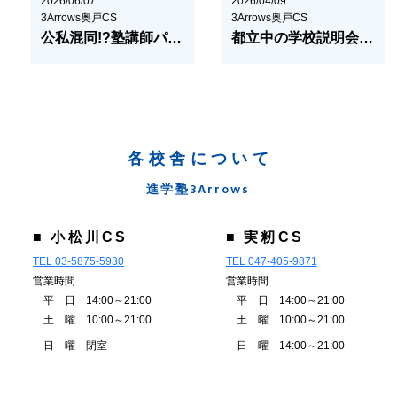
2026/06/07
2026/04/09
3Arrows奥戸CS
3Arrows奥戸CS
公私混同!?塾講師パパ、学校説明会に行く３
都立中の学校説明会日程をチェックしておこう！
各校舎について
進学塾3Arrows
■ 小松川CS
■ 実籾CS
TEL 03-5875-5930
TEL 047-405-9871
営業時間
営業時間
平 日 14:00～21:00
平 日 14:00～21:00
土 曜 10:00～21:00
土 曜 10:00～21:00
日 曜 閉室
日 曜 14:00～21:00