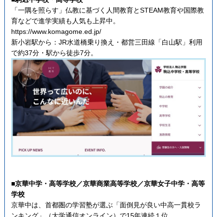
「一隅を照らす」仏教に基づく人間教育とSTEAM教育や国際教
育などで進学実績も人気も上昇中。
https://www.komagome.ed.jp/
新小岩駅から：JR水道橋乗り換え・都営三田線「白山駅」利用
で約37分・駅から徒歩7分。
■京華中学・高等学校／京華商業高等学校／京華女子中学・高等
学校
京華中は、首都圏の学習塾が選ぶ「面倒見が良い中高一貫校ラ
ンキング」（大学通信オンライン）で15年連続１位。