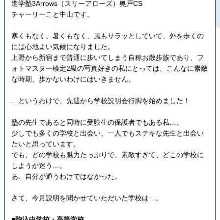
進学塾3Arrows（スリーアローズ）奥戸CS
チャーリーこと中山です。
寒くもなく、暑くもなく、風もサラッとしていて、外を歩くの
には心地よい気候になりました。
上野から新宿まで普通に歩いてしまう自称お散歩族であり、フ
ォトマスター検定2級の写真好きの私にとっては、こんなに素敵
な時期、歩かないわけにはいきません。
…というわけで、先週から学校説明会行脚を始めました！
塾の先生であると同時に受験生の保護者でもある私…。
少しでも多くの学校と出会い、一人でもステキな先生と出会い
たいと思っています。
でも、どの学校も魅力たっぷりで、素敵すぎて、どこの学校に
しようか迷う…。
あ、自分が通うわけではなかった。
さて、今月説明を聞かせていただいた学校は…。
■駒込中学校・高等学校