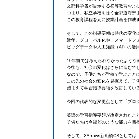
文部科学省が告示する初等教育およ
つまり、私立学校を除く全都道府県
この教育課程を元に授業計画を作成
そして、この指導要領は時代の変化
近年、グローバル化や、スマートフ
ビッグデータや人工知能（AI）の活
10年前では考えられなかったような
今後も、社会の変化はさらに進むで
なので、子供たちが学校で学ぶこと
この先の社会の変化を見据えて、子
踏まえて学習指導要領を改訂してい
今回の代表的な変更点として「プロ
英語の学習指導要領が改定されたこ
子供たちは今後どのような能力を習
そして、3Arrows新船橋CSとしては