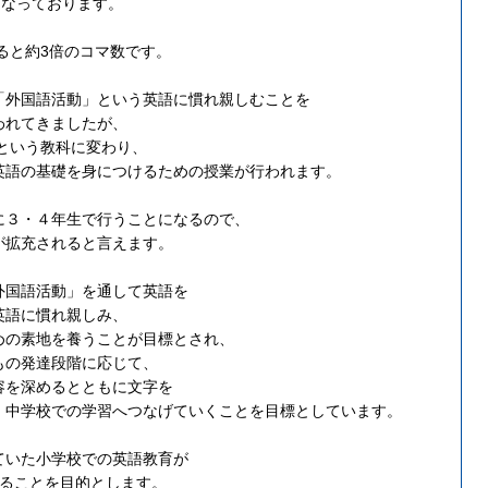
となっております。
べると約3倍のコマ数です。
「外国語活動」という英語に慣れ親しむことを
われてきましたが、
」という教科に変わり、
英語の基礎を身につけるための授業が行われます。
に３・４年生で行うことになるので、
が拡充されると言えます。
外国語活動」を通して英語を
英語に慣れ親しみ、
めの素地を養うことが目標とされ、
もの発達段階に応じて、
容を深めるとともに文字を
、中学校での学習へつなげていくことを目標としています。
ていた小学校での英語教育が
することを目的とします。