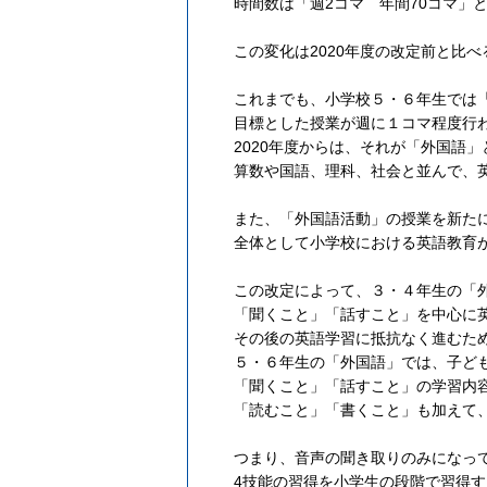
時間数は「週2コマ 年間70コマ」
この変化は2020年度の改定前と比
これまでも、小学校５・６年生では
目標とした授業が週に１コマ程度行
2020年度からは、それが「外国語
算数や国語、理科、社会と並んで、
また、「外国語活動」の授業を新た
全体として小学校における英語教育
この改定によって、３・４年生の「
「聞くこと」「話すこと」を中心に
その後の英語学習に抵抗なく進むた
５・６年生の「外国語」では、子ど
「聞くこと」「話すこと」の学習内
「読むこと」「書くこと」も加えて
つまり、音声の聞き取りのみになっ
4技能の習得を小学生の段階で習得