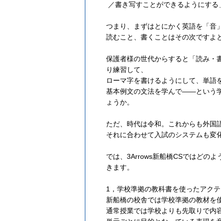
／書き写すことができるようにする
つまり、まずはとにかく英語を「音
読むこと、書くことはその次ですよ
保護者様の世代からすると「読み・
り練習して、
ローマ字を書けるようにして、単語
基本例文の文法を学んで——という
ょうか。
ただ、時代は令和。これからも外国
それに合わせて入試のシステムも変
では、3Arrows新船橋CSではど
きます。
1，学校準拠の教科書を使ったアク
新船橋の校舎では学校準拠の教材を
通常授業では学校よりも先取りで内