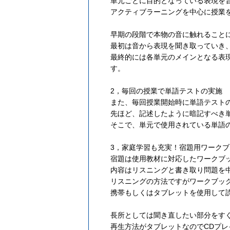
単元ごとに目的となっている表現を
アクティブラーニングを中心に授業
早期の段階で本物の音に触れること
最初は音から表現を聞き取っていき
最終的には各単元のメインとなる表
す。
2，毎回の授業で単語テストの実施
また、毎回授業開始時に単語テスト
先ほど、記述したように暗記すべき
そこで、単元で使用されている単語
3，家庭学習も充実！宿題用ワーク
宿題は使用教材に対応したワークブ
内容はリスニングと書き取り問題を
リスニングの方法ですがワークブック
携帯もしくはタブレットを使用して
長所としては聞き直したい部分をす
再生方法がタブレットなのでCDプ