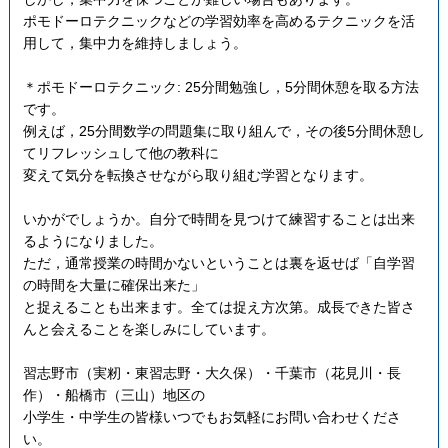
ポモドーロテクニックなどの学習効率を高めるテクニックを活
用して，集中力を維持しましょう。
＊ポモドーロテクニック: 25分間勉強し，5分間休憩を取る方法
です。
例えば，25分間数学の問題集に取り組んで，その後5分間休憩し
てリフレッシュして他の教科に
変えて気分を転換させながら取り組む学習となります。
いかがでしょうか。自分で時間を見つけて練習することは出来
るようになりました。
ただ，通常授業の時間かないということは裏を返せば「自学習
の時間を大量に確保出来た」
と捉えることも出来ます。全ては捉え方次第。成長できた皆さ
んと会えることを楽しみにしています。
習志野市（実籾・東習志野・大久保）・千葉市（花見川・長
作）・船橋市（三山）地区の
小学生・中学生の皆様いつでもお気軽にお問い合わせくださ
い。