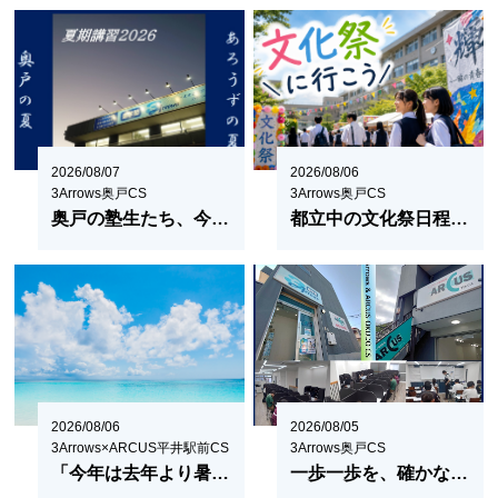
2026/08/07
2026/08/06
3Arrows奥戸CS
3Arrows奥戸CS
奥戸の塾生たち、今日も頑張りました！
都立中の文化祭日程をまとめてみた！2026
2026/08/06
2026/08/05
3Arrows×ARCUS平井駅前CS
3Arrows奥戸CS
「今年は去年より暑い」は本当？
一歩一歩を、確かな方向へ。