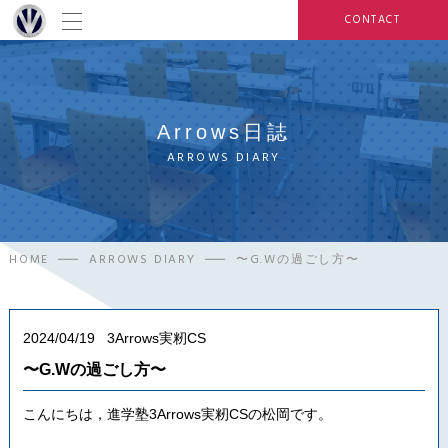
CONTACT
Arrows日誌
ARROWS DIARY
HOME
ARROWS DIARY
〜G.Wの過ごし方〜
2024/04/19
3Arrows実籾CS
〜G.Wの過ごし方〜
こんにちは，進学塾3Arrows実籾CSの松岡です。