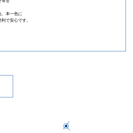
せ等を
色、本一色に
便利で安心です。