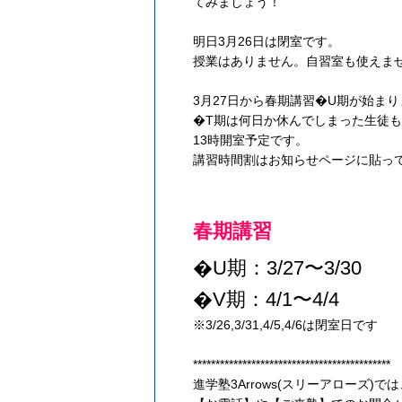
てみましょう！
明日3月26日は閉室です。
授業はありません。自習室も使えま
3月27日から春期講習�U期が始ま
�T期は何日か休んでしまった生徒
13時開室予定です。
講習時間割はお知らせページに貼っ
春期講習
�U期：3/27〜3/30
�V期：4/1〜4/4
※3/26,3/31,4/5,4/6は閉室日です
********************************************
進学塾3Arrows(スリーアローズ)では