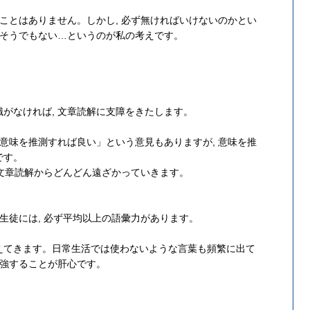
たことはありません。しかし, 必ず無ければいけないのかとい
はそうでもない…というのが私の考えです。
がなければ, 文章読解に支障をきたします。
ら意味を推測すれば良い」という意見もありますが, 意味を推
です。
確な文章読解からどんどん遠ざかっていきます。
。
る生徒には, 必ず平均以上の語彙力があります。
えてきます。日常生活では使わないような言葉も頻繁に出て
勉強することが肝心です。