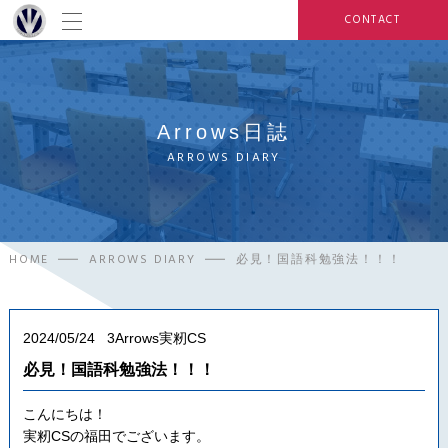
CONTACT
Arrows日誌
ARROWS DIARY
HOME
ARROWS DIARY
必見！国語科勉強法！！！
2024/05/24
3Arrows実籾CS
必見！国語科勉強法！！！
こんにちは！
実籾CSの福田でございます。