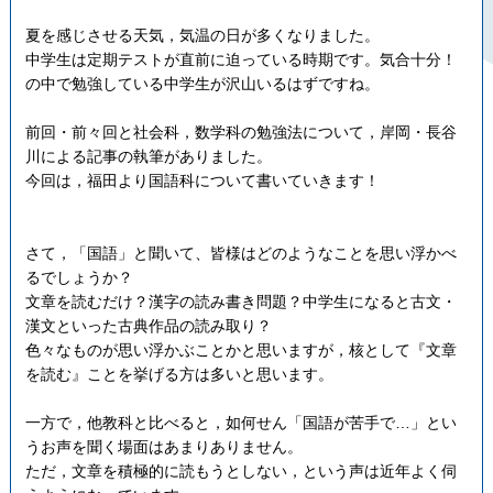
夏を感じさせる天気，気温の日が多くなりました。
中学生は定期テストが直前に迫っている時期です。気合十分！
の中で勉強している中学生が沢山いるはずですね。
前回・前々回と社会科，数学科の勉強法について，岸岡・長谷
川による記事の執筆がありました。
今回は，福田より国語科について書いていきます！
さて，「国語」と聞いて、皆様はどのようなことを思い浮かべ
るでしょうか？
文章を読むだけ？漢字の読み書き問題？中学生になると古文・
漢文といった古典作品の読み取り？
色々なものが思い浮かぶことかと思いますが，核として『文章
を読む』ことを挙げる方は多いと思います。
一方で，他教科と比べると，如何せん「国語が苦手で…」とい
うお声を聞く場面はあまりありません。
ただ，文章を積極的に読もうとしない，という声は近年よく伺