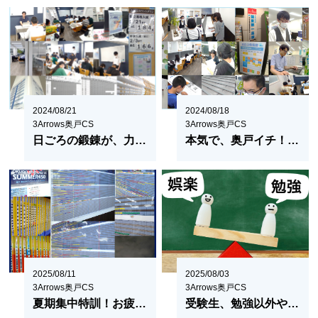
2024/08/21
2024/08/18
3Arrows奥戸CS
3Arrows奥戸CS
日ごろの鍛錬が、力になる。
本気で、奥戸イチ！新規生受付中
2025/08/11
2025/08/03
3Arrows奥戸CS
3Arrows奥戸CS
夏期集中特訓！お疲れ様でした!!そしてついに300時間?!
受験生、勉強以外やることある？