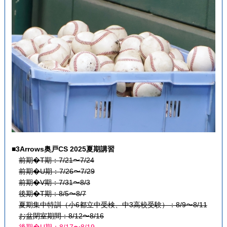
■3Arrows奥戸CS 2025夏期講習
前期�T期：7/21〜7/24
前期�U期：7/26〜7/29
前期�V期：7/31〜8/3
後期�T期：8/5〜8/7
夏期集中特訓（小6都立中受検、中3高校受験）：8/9〜8/11
お盆閉室期間：8/12〜8/16