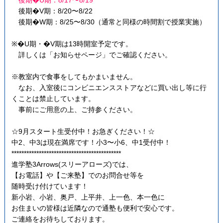
後期�U期：8/17〜8/19
後期�V期：8/20〜8/22
後期�W期：8/25〜8/30（通常と同様の時間割で授業実施）
※�U期・�V期は13時開室予定です。
詳しくは「お知らせページ」でご確認ください。
※教室内で食事をしてもかまいません。
なお、入室後にコンビニエンスストアなどに買い出し等に行
くことは禁止しています。
事前にご用意の上、ご持参ください。
☆9月スタート生受付中！お急ぎください！☆
中2、中3は現在満席です！小3〜小6、中1受付中！
********************************************
進学塾3Arrows(スリーアローズ)では、
【お電話】や【ご来塾】でのお問合せ等を
随時受け付けています！
新小岩、小岩、奥戸、上平井、上一色、本一色に
お住まいの皆様は近隣なので通塾も便利で安心です。
ご連絡をお待ちしております。