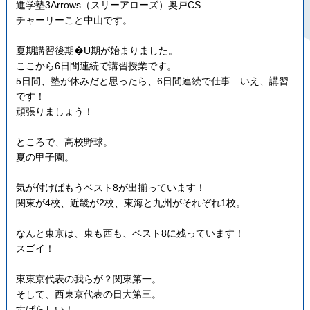
進学塾3Arrows（スリーアローズ）奥戸CS
チャーリーこと中山です。
夏期講習後期�U期が始まりました。
ここから6日間連続で講習授業です。
5日間、塾が休みだと思ったら、6日間連続で仕事…いえ、講習
です！
頑張りましょう！
ところで、高校野球。
夏の甲子園。
気が付けばもうベスト8が出揃っています！
関東が4校、近畿が2校、東海と九州がそれぞれ1校。
なんと東京は、東も西も、ベスト8に残っています！
スゴイ！
東東京代表の我らが？関東第一。
そして、西東京代表の日大第三。
すばらしい！