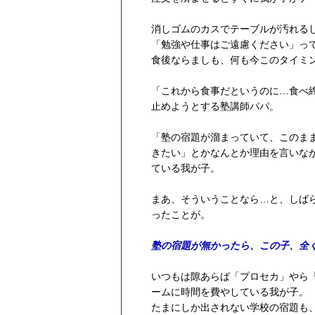
消しゴムのカスでテーブルが汚れる
「勉強や仕事はご遠慮ください」っ
食後ならましも、何も今このタイミ
「これから食事だというのに…食べ
止めようとする塾講師パパ。
「塾の宿題が溜まっていて、このま
きたい」とかなんとか理由を言いな
ている我が子。
まあ、そういうことなら…と、しば
ったことが。
塾の宿題が無かったら、この子、全
いつもは隙あらば「プロセカ」やら
ームに時間を費やしている我が子。
たまにしか出されない学校の宿題も